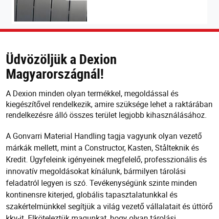
Üdvözöljük a Dexion
Magyarországnál!
A Dexion minden olyan termékkel, megoldással és
kiegészítővel rendelkezik, amire szüksége lehet a raktárában
rendelkezésre álló összes terület legjobb kihasználásához.
A Gonvarri Material Handling tagja vagyunk olyan vezető
márkák mellett, mint a Constructor, Kasten, Stålteknik és
Kredit. Ügyfeleink igényeinek megfelelő, professzionális és
innovatív megoldásokat kínálunk, bármilyen tárolási
feladatról legyen is szó. Tevékenységünk szinte minden
kontinensre kiterjed, globális tapasztalatunkkal és
szakértelmünkkel segítjük a világ vezető vállalatait és úttörő
kkv-it. Elköteleztük magunkat, hogy olyan tárolási