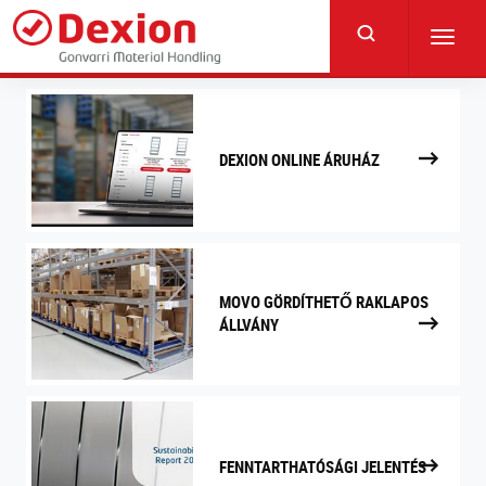
Skip
to
Toggl
main
navig
content
DEXION ONLINE ÁRUHÁZ
MOVO GÖRDÍTHETŐ RAKLAPOS
ÁLLVÁNY
FENNTARTHATÓSÁGI JELENTÉS