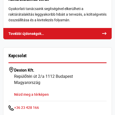
Gyakorlati tanácsaink segítségével elkerülheti a
raktárátalakítás leggyakoribb hibáit a tervezés, a költségvetés
összeállítása és a kivitelezés folyamán.
További újdonságok…
Kapcsolat
Dexion Kft.
Repülőtéri út 2/a 1112 Budapest
Magyarország
Nézd meg a térképen
+36 23 428 166