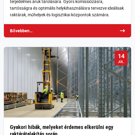
terjedelmes áruk tárolására. Gyors komissiózásra,
tartósságra és optimális helykihasználásra tervezve ideálisak
raktárak, műhelyek és logisztikai központok számára.
Bővebben…
14
JÚL.
Gyakori hibák, melyeket érdemes elkerülni egy
raktárátalakítás során