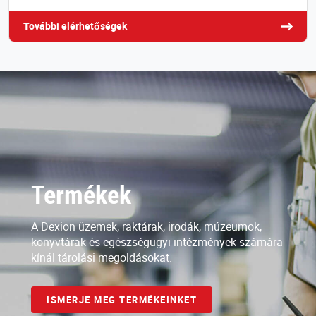
További elérhetőségek
Termékek
A Dexion üzemek, raktárak, irodák, múzeumok,
könyvtárak és egészségügyi intézmények számára
kínál tárolási megoldásokat.
ISMERJE MEG TERMÉKEINKET