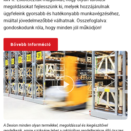
megoldásokat fejlesszünk ki, melyek hozzájárulnak
ügyfeleink gyorsabb és hatékonyabb munkavégzéséhez,
miáltal jövedelmezőbbé válhatnak. Összefoglalva:
gondoskodunk róla, hogy minden jól működjön!
Bővebb információ
A Dexion minden olyan termékkel, megoldással és kiegészítővel
rendelkezik, amire szüksége lehet a raktárában rendelkezésre álló összes