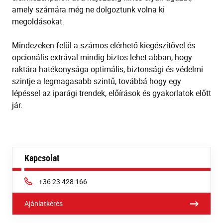
amely számára még ne dolgoztunk volna ki
megoldásokat.
Mindezeken felül a számos elérhető kiegészítővel és
opcionális extrával mindig biztos lehet abban, hogy
raktára hatékonysága optimális, biztonsági és védelmi
szintje a legmagasabb szintű, továbbá hogy egy
lépéssel az iparági trendek, előírások és gyakorlatok előtt
jár.
Kapcsolat
Phone:
+36 23 428 166
Ajánlatkérés