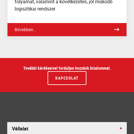
folyamat, valamint a következetes, jól működő
logisztikai rendszer.
Bővebben…
További kérdéseivel forduljon hozzánk bizalommal.
KAPCSOLAT
Vállalat