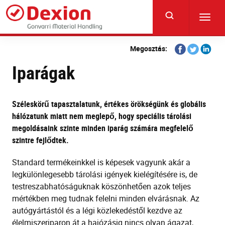
Skip
to
Toggl
main
navig
content
Share
Share
Share
Megosztás:
on
on
on
Iparágak
Facebook
Twitter
Linkedi
Széleskörű tapasztalatunk, értékes örökségünk és globális
hálózatunk miatt nem meglepő, hogy speciális tárolási
megoldásaink szinte minden iparág számára megfelelő
szintre fejlődtek.
Standard termékeinkkel is képesek vagyunk akár a
legkülönlegesebb tárolási igények kielégítésére is, de
testreszabhatóságuknak köszönhetően azok teljes
mértékben meg tudnak felelni minden elvárásnak. Az
autógyártástól és a légi közlekedéstől kezdve az
élelmiszeriparon át a hajózásig nincs olyan ágazat,