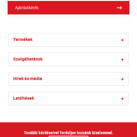
Ajánlatkérés
Termékek
+
Szolgáltatások
+
Hírek és média
+
Letöltések
+
További kérdéseivel forduljon hozzánk bizalommal.