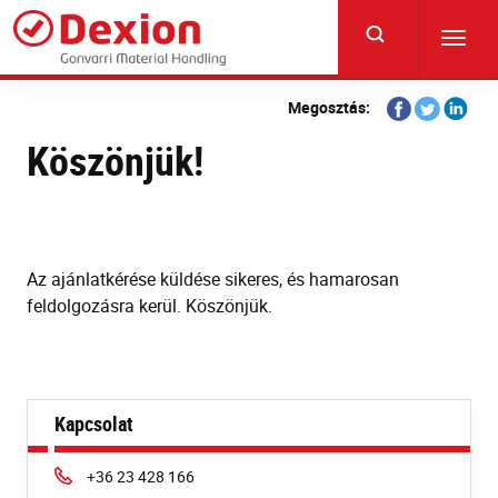
Skip
to
Toggl
main
navig
content
Share
Share
Share
Megosztás:
on
on
on
Köszönjük!
Facebook
Twitter
Linkedi
Az ajánlatkérése küldése sikeres, és hamarosan
feldolgozásra kerül. Köszönjük.
Kapcsolat
Phone:
+36 23 428 166