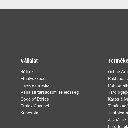
Vállalat
Terméke
Rólunk
Online Ár
Elhelyezkedés
Raklapos 
Hírek és média
Polcos ál
Vállalati társadalmi felelősség
Tárológép
Code of Ethics
Karos állv
Ethics Channel
Tanácsad
Kapcsolat
Tanfolyam
Javítás és
Letöltése