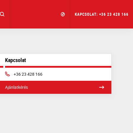
KAPCSOLAT: +36 23 428 166
Kapcsolat
Phone:
+36 23 428 166
Ajánlatkérés