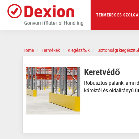
Skip
to
main
TERMÉKEK ÉS SZOLGÁ
content
Home
Termékek
Kiegészítők
Biztonsági kiegészítő
Keretvédő
Robusztus palánk, ami id
károktól és oldalirányú 