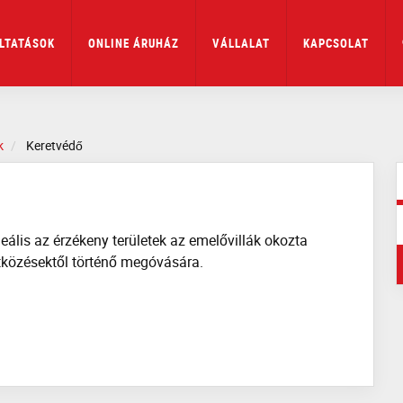
LTATÁSOK
ONLINE ÁRUHÁZ
VÁLLALAT
KAPCSOLAT
k
Keretvédő
eális az érzékeny területek az emelővillák okozta
ütközésektől történő megóvására.