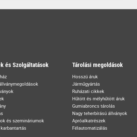
k és Szolgáltatások
Tárolási megoldások
uház
Hosszú áruk
állványmegoldások
Járműgyártás
lványok
Ruházati cikkek
ek
Hűtött és mélyhűtött áruk
ány
Gumiabroncs tárolás
ás
Nagy teherbírású állványok
ok és szemináriumok
Apróalkatrészek
 karbantartás
Félautomatizálás
k