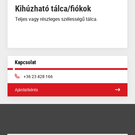
Kihúzható tálca/fiókok
Teljes vagy részleges szélességű tálca.
Kapcsolat
Phone:
+36 23 428 166
Ajánlatkérés