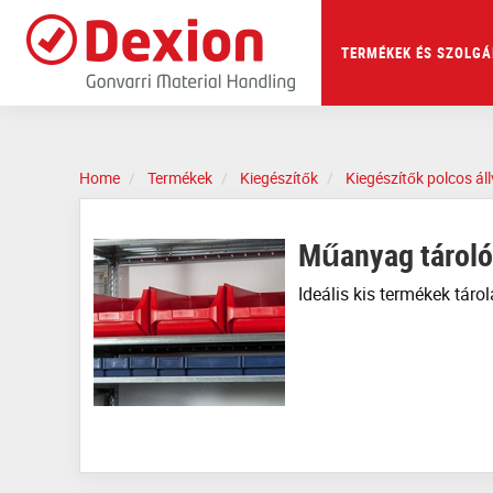
Skip
to
main
TERMÉKEK ÉS SZOLGÁ
content
Home
Termékek
Kiegészítők
Kiegészítők polcos á
Műanyag tárol
Ideális kis termékek tár