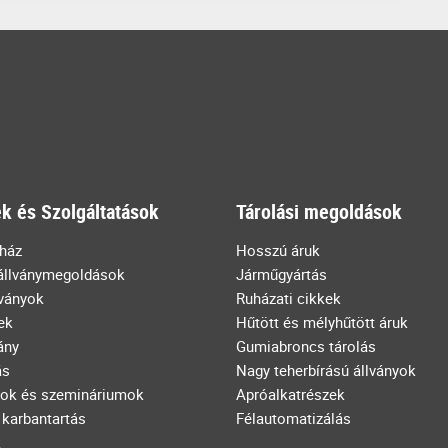
k és Szolgáltatások
Tárolási megoldások
uház
Hosszú áruk
állványmegoldások
Járműgyártás
lványok
Ruházati cikkek
ek
Hűtött és mélyhűtött áruk
ány
Gumiabroncs tárolás
ás
Nagy teherbírású állványok
ok és szemináriumok
Apróalkatrészek
 karbantartás
Félautomatizálás
k