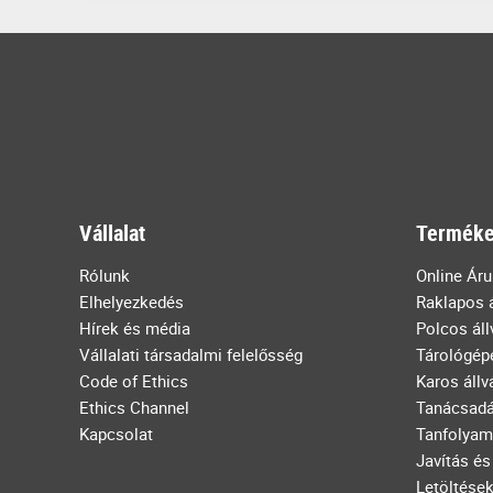
Vállalat
Terméke
Rólunk
Online Ár
Elhelyezkedés
Raklapos 
Hírek és média
Polcos ál
Vállalati társadalmi felelősség
Tárológép
Code of Ethics
Karos állv
Ethics Channel
Tanácsad
Kapcsolat
Tanfolyam
Javítás és
Letöltése