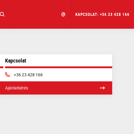
KAPCSOLAT: +36 23 428 166
Kapcsolat
Phone:
+36 23 428 166
Ajánlatkérés