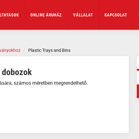
LTATÁSOK
ONLINE ÁRUHÁZ
VÁLLALAT
KAPCSOLAT
llványokhoz
Plastic Trays and Bins
ó dobozok
olására, számos méretben megrendelhető.