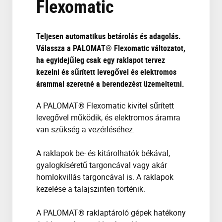
Flexomatic
Teljesen automatikus betárolás és adagolás.
Válassza a PALOMAT® Flexomatic változatot,
ha egyidejűleg csak egy raklapot tervez
kezelni és sűrített levegővel és elektromos
árammal szeretné a berendezést üzemeltetni.
A PALOMAT® Flexomatic kivitel sűrített
levegővel működik, és elektromos áramra
van szükség a vezérléséhez.
A raklapok be- és kitárolhatók békával,
gyalogkíséretű targoncával vagy akár
homlokvillás targoncával is. A raklapok
kezelése a talajszinten történik.
A PALOMAT® raklaptároló gépek hatékony