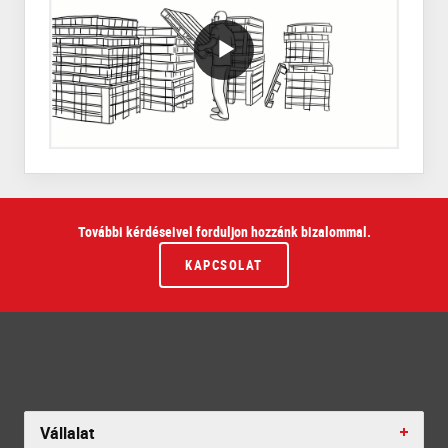
VideoWithLightboxBlock
További kérdéseivel forduljon hozzánk bizalommal.
KAPCSOLAT
Vállalat