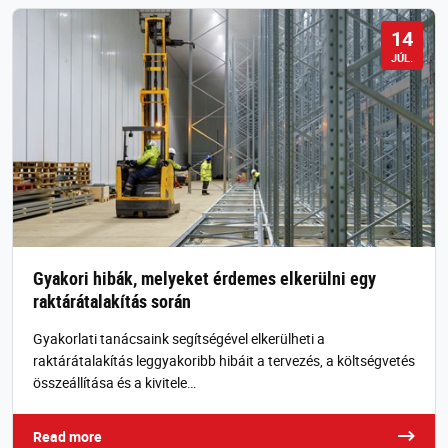
14
JÚL.
Gyakori hibák, melyeket érdemes elkerülni egy
raktárátalakítás során
Gyakorlati tanácsaink segítségével elkerülheti a
raktárátalakítás leggyakoribb hibáit a tervezés, a költségvetés
összeállítása és a kivitele…
Read more