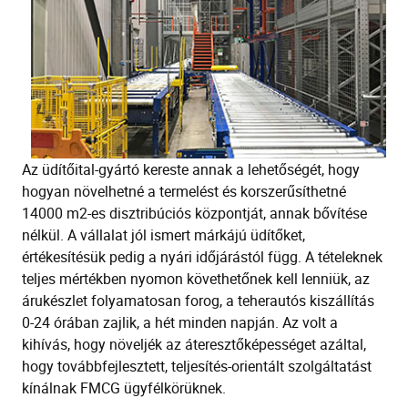
Az üdítőital-gyártó kereste annak a lehetőségét, hogy
hogyan növelhetné a termelést és korszerűsíthetné
14000 m2-es disztribúciós központját, annak bővítése
nélkül. A vállalat jól ismert márkájú üdítőket,
értékesítésük pedig a nyári időjárástól függ. A tételeknek
teljes mértékben nyomon követhetőnek kell lenniük, az
árukészlet folyamatosan forog, a teherautós kiszállítás
0-24 órában zajlik, a hét minden napján. Az volt a
kihívás, hogy növeljék az áteresztőképességet azáltal,
hogy továbbfejlesztett, teljesítés-orientált szolgáltatást
kínálnak FMCG ügyfélkörüknek.