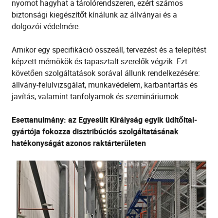
nyomot hagyhat a tárolórendszeren, ezért számos
biztonsági kiegészítőt kínálunk az állványai és a
dolgozói védelmére.
Amikor egy specifikáció összeáll, tervezést és a telepítést
képzett mérnökök és tapasztalt szerelők végzik. Ezt
követően szolgáltatások sorával állunk rendelkezésére:
állvány-felülvizsgálat, munkavédelem, karbantartás és
javítás, valamint tanfolyamok és szemináriumok.
Esettanulmány: az Egyesült Királyság egyik üdítőital-
gyártója fokozza disztribúciós szolgáltatásának
hatékonyságát azonos raktárterületen