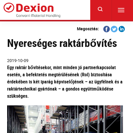
Skip
to
Toggl
main
navig
content
Share
Share
Share
Megosztás:
on
on
on
Nyereséges raktárbővítés
Facebook
Twitter
Linkedi
2019-10-09
Egy raktár bővítésekor, mint minden jó partnerkapcsolat
esetén, a befektetés megtérülésének (RoI) biztosítása
érdekében is két iparág képviselőjének – az ügyfélnek és a
raktártechnikai gyártónak – a gondos együttműködése
szükséges.