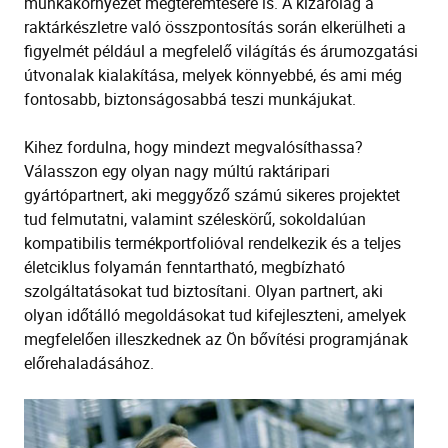
munkakörnyezet megteremtésére is. A kizárólag a
raktárkészletre való összpontosítás során elkerülheti a
figyelmét például a megfelelő világítás és árumozgatási
útvonalak kialakítása, melyek könnyebbé, és ami még
fontosabb, biztonságosabbá teszi munkájukat.
Kihez fordulna, hogy mindezt megvalósíthassa?
Válasszon egy olyan nagy múltú raktáripari
gyártópartnert, aki meggyőző számú sikeres projektet
tud felmutatni, valamint széleskörű, sokoldalúan
kompatibilis termékportfolióval rendelkezik és a teljes
életciklus folyamán fenntartható, megbízható
szolgáltatásokat tud biztosítani. Olyan partnert, aki
olyan időtálló megoldásokat tud kifejleszteni, amelyek
megfelelően illeszkednek az Ön bővítési programjának
előrehaladásához.