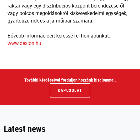
raktár vagy egy disztribúciós központ berendezéséről
vagy polcos megoldásokról kiskereskedelmi egységek,
gyártóüzemek és a járműipar számára.
Bővebb információért keresse fel honlapunkat:
www.dexion.hu
További kérdéseivel forduljon hozzánk bizalommal.
KAPCSOLAT
Latest news