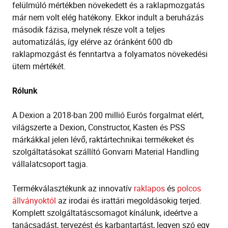
felülmúló mértékben növekedett és a raklapmozgatás
már nem volt elég hatékony. Ekkor indult a beruházás
második fázisa, melynek része volt a teljes
automatizálás, így elérve az óránként 600 db
raklapmozgást és fenntartva a folyamatos növekedési
ütem mértékét.
Rólunk
A Dexion a 2018-ban 200 millió Eurós forgalmat elért,
világszerte a Dexion, Constructor, Kasten és PSS
márkákkal jelen lévő, raktártechnikai termékeket és
szolgáltatásokat szállító Gonvarri Material Handling
vállalatcsoport tagja.
Termékválasztékunk az innovatív
raklapos
és
polcos
állványoktól
az irodai és irattári megoldásokig terjed.
Komplett szolgáltatáscsomagot kínálunk, ideértve a
tanácsadást, tervezést és karbantartást, legyen szó egy