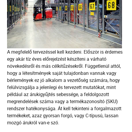
A megfelelő tervezéssel kell kezdeni. Először is érdemes
egy akár tíz éves előrejelzést készíteni a várható
növekedésről és más célkitűzésekről. Függetlenül attól,
hogy a létesítmények saját tulajdonban vannak vagy
bérlemények ez jó alkalom a vezetőség számára, hogy
felülvizsgálja a jelenlegi és tervezett mutatókat, mint
például az árukigyűjtés sebessége, a feldolgozott
megrendelések száma vagy a termékazonosító (SKU)
rendszer hatékonysága. Át kell tekinteni a forgalmazott
termékeket, azaz gyorsan forgó, vagy C-típusú, lassan
mozgó árukról van-e szó.