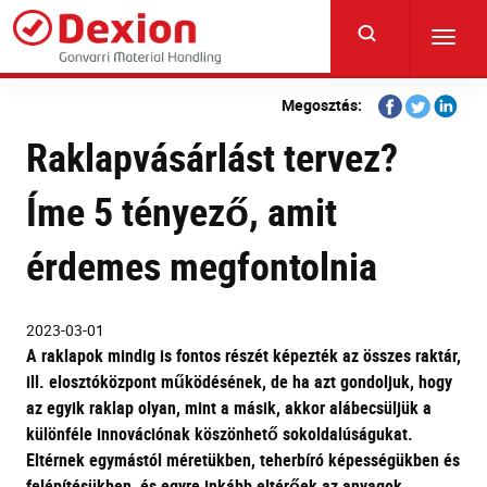
Skip
to
Toggl
main
navig
content
Share
Share
Share
Megosztás:
on
on
on
Raklapvásárlást tervez?
Facebook
Twitter
Linkedi
Íme 5 tényező, amit
érdemes megfontolnia
2023-03-01
A raklapok mindig is
fontos
részét képezték
az összes
raktár
,
ill.
elosztóközpont működésének, de ha
azt gondoljuk
, hogy
az egyik raklap
olyan, mint a másik
, akkor alábecsüljük
a
különféle
innováció
nak köszönhető
sokoldalúságukat
.
Eltérnek egymástól méretükben, teherbíró képességükben és
felépítésükben, és egyre inkább eltér
ő
ek az anyagok,