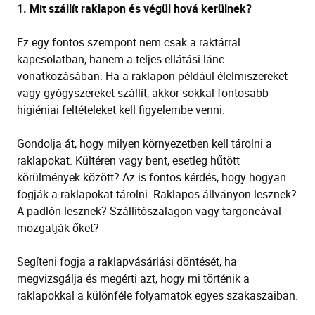
1.
Mit szállít raklapon és végül hová kerülnek?
Ez egy fontos szempont nem csak a raktárral
kapcsolatban, hanem a teljes ellátási lánc
vonatkozásában. Ha a raklapon
például
élelmiszereket
vagy gyógyszereket szállít, akkor sokkal fontosabb
higiéniai
feltételeket kell figyelembe venni
.
Gondolja át, hogy milyen környezetben kell tárolni a
raklapokat.
Kültéren
vagy bent, esetleg hűtött
körülmények között? Az is fontos kérdés, hogy hogyan
fogják a raklapokat tárolni.
Raklapos állványon lesznek?
A padlón lesznek? Szállítószalagon vagy targoncával
mozgatják őket?
S
egíteni fogja a raklapvásárlási döntését
, ha
megvizsgálja és megérti azt,
hogy mi
történik a
raklapokkal
a különféle folyamatok egyes szakaszaiban.