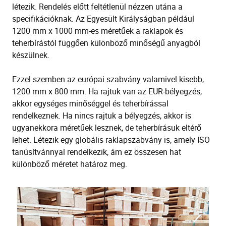
létezik
. Rendelés előtt feltétlenül nézzen utána a
specifikációknak. Az Egyesült Királyságban például
1200 mm x 1000 mm-es méretűek a raklapok és
teherbírástól függően különböző minőségű anyagból
készülnek.
Ezzel szemben az európai szabvány valamivel kisebb,
1200 mm x 800 mm. Ha rajtuk van az EUR-bélyegzés,
akkor egységes minőséggel és teherbírással
rendelkeznek. Ha nincs rajtuk a bélyegzés, akkor is
ugyanekkora méretűek lesznek, de teherbírásuk eltérő
lehet. Létezik egy globális raklapszabvány
is
, amely ISO
tanúsítvánnyal rendelkezik, ám ez
összesen
hat
különböző méretet határoz meg.