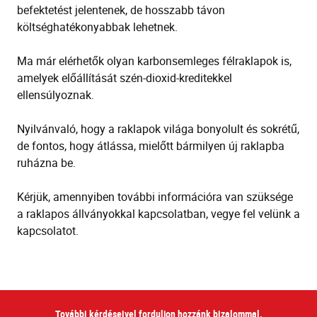
befektetést jelentenek, de hosszabb távon
költséghatékonyabbak lehetnek.
Ma már elérhetők olyan karbonsemleges félraklapok is,
amelyek előállítását szén-dioxid-kreditekkel
ellensúlyoznak.
Nyilvánvaló, hogy a raklapok világa bonyolult és sokrétű,
de fontos, hogy átlássa, mielőtt bármilyen új raklapba
ruházna be.
Kérjük, amennyiben
további információra van szüksége
a raklapos
állványokkal kapcsolatban, vegye fel velünk a
kapcsolatot.
További kérdéseivel forduljon hozzánk bizalommal.