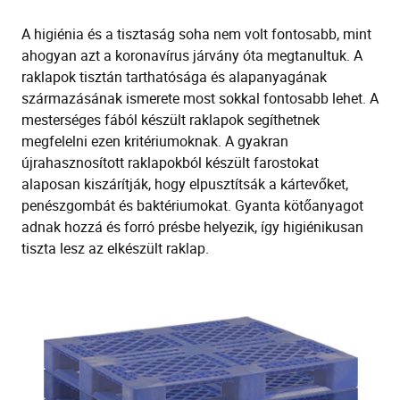
A higiénia és a tisztaság soha nem volt fontosabb, mint
ahogyan azt a koronavírus járvány óta megtanultuk. A
raklapok
tisztán tarthatósága
és alapanyagának
származásának ismerete most sokkal fontosabb lehet. A
mesterséges fából készült raklapok segíthetnek
megfelelni ezen kritériumoknak.
A g
yakran
újrahasznosított raklapokból készült
farostokat
alaposan kiszárítják, hogy elpusztítsák a kártevőket,
penészgombát és baktériumokat. Gyanta kötőanyagot
adnak hozzá és forró présbe helyezik
,
így higiénikusan
tiszta lesz
az elkészült
raklap
.