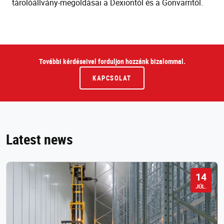
tárolóállvány-megoldásai a Dexiontól és a Gonvarritól.
További kérdéseivel forduljon hozzánk bizalommal.
KAPCSOLAT
Latest news
14
JÚL.