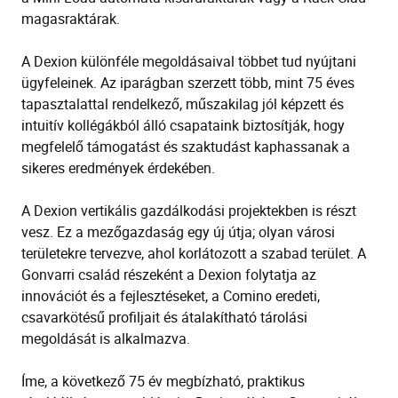
magasraktárak.
A Dexion különféle megoldásaival többet tud nyújtani
ügyfeleinek. Az iparágban szerzett több, mint 75 éves
tapasztalattal rendelkező, műszakilag jól képzett és
intuitív kollégákból álló csapataink biztosítják, hogy
megfelelő támogatást és szaktudást kaphassanak a
sikeres eredmények érdekében.
A Dexion vertikális gazdálkodási projektekben is részt
vesz. Ez a mezőgazdaság egy új útja; olyan városi
területekre tervezve, ahol korlátozott a szabad terület. A
Gonvarri család részeként a Dexion folytatja az
innovációt és a fejlesztéseket, a Comino eredeti,
csavarkötésű profiljait és átalakítható tárolási
megoldását is alkalmazva.
Íme, a következő 75 év megbízható, praktikus