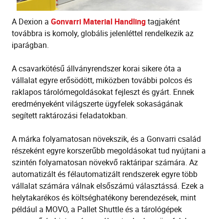
A Dexion a
Gonvarri Material Handling
tagjaként
továbbra is komoly, globális jelenléttel rendelkezik az
iparágban.
A csavarkötésű állványrendszer korai sikere óta a
vállalat egyre erősödött, miközben további polcos és
raklapos tárolómegoldásokat fejleszt és gyárt. Ennek
eredményeként világszerte ügyfelek sokaságának
segített raktározási feladatokban.
A márka folyamatosan növekszik, és a Gonvarri család
részeként egyre korszerűbb megoldásokat tud nyújtani a
szintén folyamatosan növekvő raktáripar számára. Az
automatizált és félautomatizált rendszerek egyre több
vállalat számára válnak elsőszámú választássá. Ezek a
helytakarékos és költséghatékony berendezések, mint
például a MOVO, a Pallet Shuttle és a tárológépek