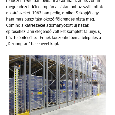
rendszer. 1956-ban például a Cortina d'Ampezzóban
megrendezett téli olimpián a sístadionhoz szállítottak
alkatrészeket. 1963-ban pedig, amikor Szkopjét egy
hatalmas pusztítást okozó földrengés rázta meg,
Comino alkatrészeket adományozott új házak
építéséhez, ami elegendő volt két komplett falunyi, új
ház felépítéséhez. Ennek köszönhetően a település a
„Dexiongrad” becenevet kapta.