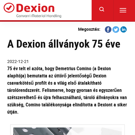
Skip
to
Toggl
main
navig
content
Share
Share
Share
Megosztás:
on
on
on
A Dexion állványok 75 éve
Facebook
Twitter
Linkedi
2022-12-21
75 év telt el azóta, hogy Demetrius Comino (a Dexion
alapítója) bemutatta az úttörő jelentőségű Dexion
csavarkötésű profilt és a világ első átalakítható
tárolórendszerét. Felismerve, hogy gyorsan és egyszerűen
szétszerelhető és újra felhasználható, tároló állványokra van
szükség, Comino találékonysága elindította a Dexiont a siker
útján.