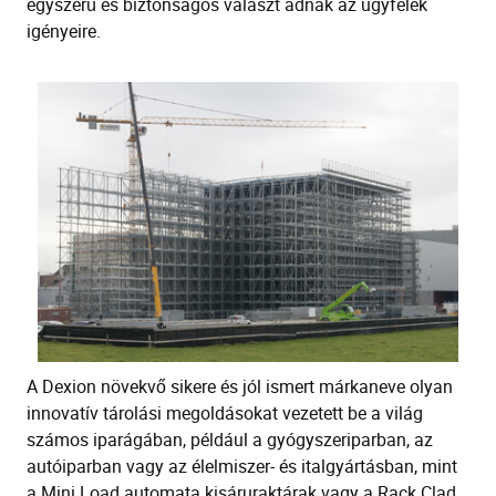
egyszerű és biztonságos választ adnak az ügyfelek
igényeire.
A Dexion növekvő sikere és jól ismert márkaneve olyan
innovatív tárolási megoldásokat vezetett be a világ
számos iparágában, például a gyógyszeriparban, az
autóiparban vagy az élelmiszer- és italgyártásban, mint
a Mini Load automata kisáruraktárak vagy a Rack Clad