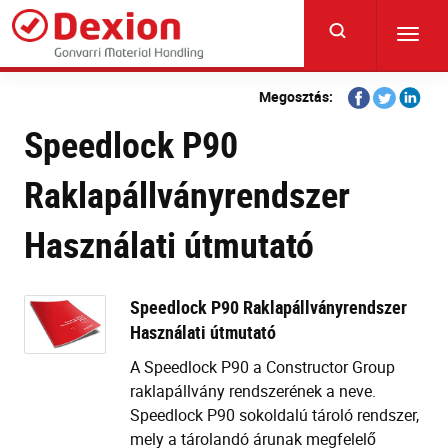
Skip
to
Toggl
main
navig
content
Share
Share
Share
Megosztás:
on
on
on
Speedlock P90
Facebook
Twitter
Linkedi
Raklapállványrendszer
Használati útmutató
Speedlock P90 Raklapállványrendszer
Használati útmutató
A Speedlock P90 a Constructor Group
raklapállvány rendszerének a neve.
Speedlock P90 sokoldalú tároló rendszer,
mely a tárolandó árunak megfelelő