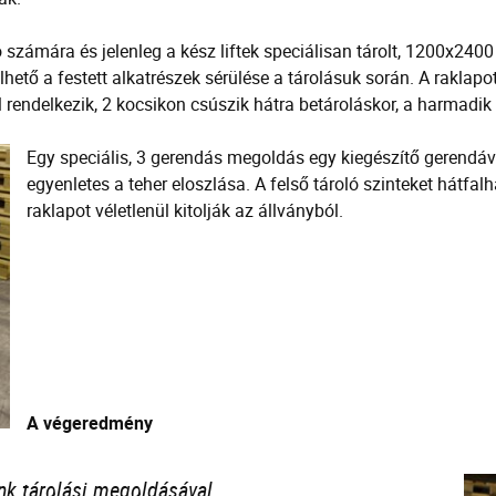
 számára és jelenleg a kész liftek speciálisan tárolt, 1200x2400
rülhető a festett alkatrészek sérülése a tárolásuk során. A rakla
rendelkezik, 2 kocsikon csúszik hátra betároláskor, a harmadik 
Egy speciális, 3 gerendás megoldás egy kiegészítő gerendáv
egyenletes a teher eloszlása. A felső tároló szinteket hátfal
raklapot véletlenül kitolják az állványból.
A végeredmény
k tárolási megoldásával.