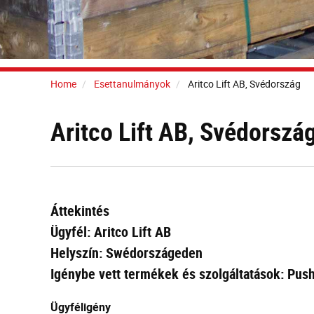
Home
Esettanulmányok
Aritco Lift AB, Svédország
Aritco Lift AB, Svédorszá
Áttekintés
Ügyfél: Aritco Lift AB
Helyszín: Swédországeden
Igénybe vett termékek és szolgáltatások: Push
Ügyféligény