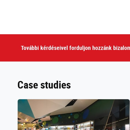
További kérdéseivel forduljon hozzánk bizalo
Case studies