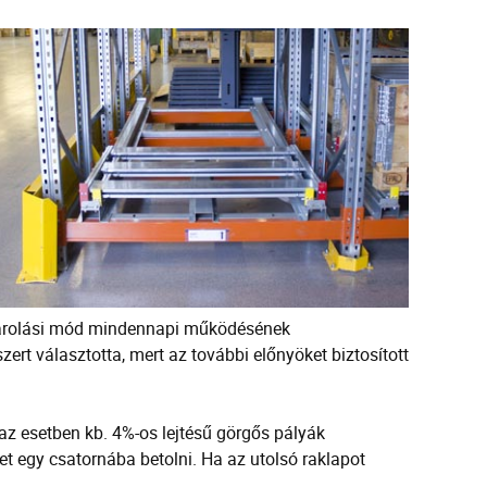
e tárolási mód mindennapi működésének
zert választotta, mert az további előnyöket biztosított
az esetben kb. 4%-os lejtésű görgős pályák
het egy csatornába betolni. Ha az utolsó raklapot