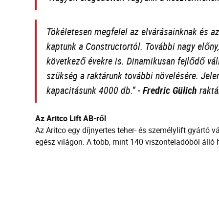
Tökéletesen megfelel az elvárásainknak és a
kaptunk a Constructortól. További nagy előny,
következő évekre is. Dinamikusan fejlődő vál
szükség a raktárunk további növelésére. Jelenl
kapacitásunk 4000 db.”
-
Fredric Gülich
raktá
Az Aritco Lift AB-ről
Az Aritco egy díjnyertes teher- és személylift gyártó 
egész világon. A több, mint 140 viszonteladóból álló h