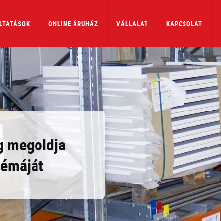
LTATÁSOK
ONLINE ÁRUHÁZ
VÁLLALAT
KAPCSOLAT
g megoldja
lémáját