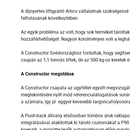
A díjnyertes liftgyártó Artico vállalatnak szükségessé 
felfutásának következtében.
Az egyik probléma az volt, hogy sok terméket tároltak
hozzáférhetőséget. Nagyon körülményes volt a leghát
A Constructor Svédországhoz fordultak, hogy segíts
csupán az 1,1 tonnás liftek, de az 500 kg-os keretek 
A Constructor megoldása
A Constructor csapata az ügyféllel együtt megvizsgá
megtekintésére nyílt mód referencialátogatások során. 
a számára; így pl. eggyel kevesebb targoncafolyosór
A Push-back állvány elsősorban tömbös áruk raklapon,
integrálásával alakítottak ki tároló csatornákat a P9
kiveszik, a mögötte levők automatikusan előre guruln