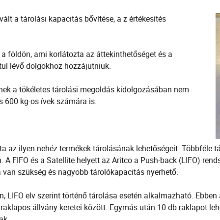
vált a tárolási kapacitás bővítése, a z értékesítés
 a földön, ami korlátozta az áttekinthetőséget és a
ul lévő dolgokhoz hozzájutniuk.
enek a tökéletes tárolási megoldás kidolgozásában nem
és 600 kg-os ívek számára is.
lta az ilyen nehéz termékek tárolásának lehetőségeit. Többfél
A FIFO és a Satellite helyett az Aritco a Push-back (LIFO) rends
a van szükség és nagyobb tárolókapacitás nyerhető.
 LIFO elv szerint történő tárolása esetén alkalmazható. Ebben 
0 raklapos állvány keretei között. Egymás után 10 db raklapot le
ak.