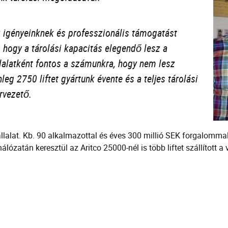
z igényeinknek és professzionális támogatást
 hogy a tárolási kapacitás elegendő lesz a
lalatként fontos a számunkra, hogy nem lesz
eg 2750 liftet gyártunk évente és a teljes tárolási
rvezető.
vállalat. Kb. 90 alkalmazottal és éves 300 millió SEK forgalomma
álózatán keresztül az Aritco 25000-nél is több liftet szállított a