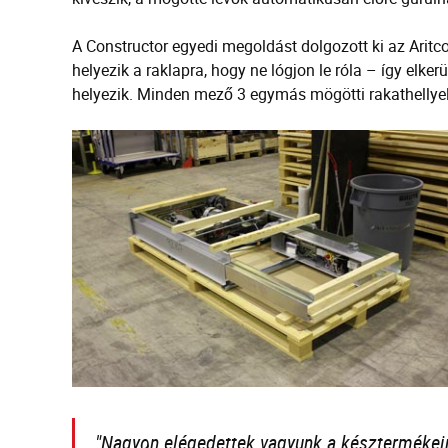
A Constructor egyedi megoldást dolgozott ki az Aritco
helyezik a raklapra, hogy ne lógjon le róla – így elke
helyezik. Minden mező 3 egymás mögötti rakathellyel 
"Nagyon elégedettek vagyunk a késztermékein