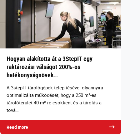
Hogyan alakította át a 3StepIT egy
raktározási válságot 200%-os
hatékonyságnövek…
A 3stepIT tárológépek telepítésével olyannyira
optimalizálta működését, hogy a 250 m²-es
tárolóterület 40 m²-re csökkent és a tárolás a
tová…
Read more