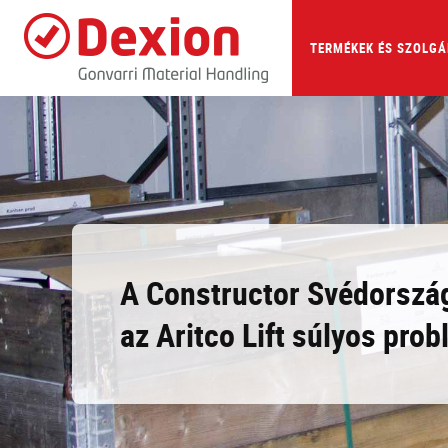
Skip
to
main
TERMÉKEK ÉS SZOLGÁ
content
A Constructor Svédorszá
az Aritco Lift súlyos prob