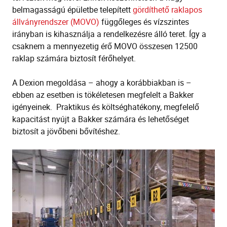
belmagasságú épületbe telepített
gördíthető raklapos
állványrendszer (MOVO)
függőleges és vízszintes
irányban is kihasználja a rendelkezésre álló teret. Így a
csaknem a mennyezetig érő MOVO összesen 12500
raklap számára biztosít férőhelyet.
A Dexion megoldása – ahogy a korábbiakban is –
ebben az esetben is tökéletesen megfelelt a Bakker
igényeinek. Praktikus és költséghatékony, megfelelő
kapacitást nyújt a Bakker számára és lehetőséget
biztosít a jövőbeni bővítéshez.