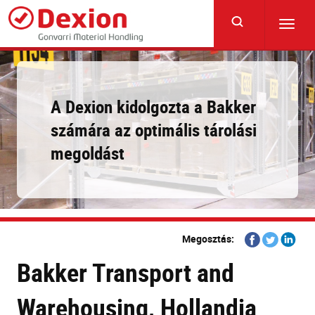
Skip
to
Toggl
main
navig
content
A Dexion kidolgozta a Bakker
számára az optimális tárolási
megoldást
Share
Share
Share
Megosztás:
on
on
on
Bakker Transport and
Facebook
Twitter
Linkedi
Warehousing, Hollandia