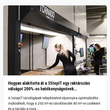
Hogyan alakította át a 3StepIT egy raktározási
válságot 200%-os hatékonyságnövek…
A 3stepIT tárológépek telepítésével olyannyira optimalizálta
működését, hogy a 250 m²-es tárolóterület 40 m²-re csökkent
és a tárolás a tová…