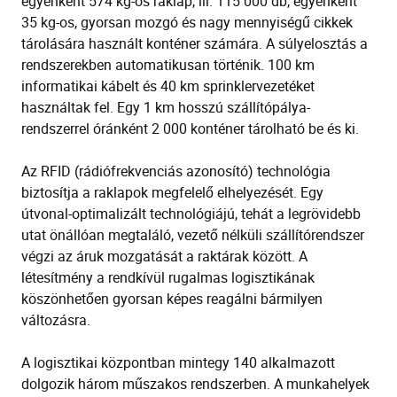
egyenként 574 kg-os raklap, ill. 115 000 db, egyenként
35 kg-os, gyorsan mozgó és nagy mennyiségű cikkek
tárolására használt konténer számára. A súlyelosztás a
rendszerekben automatikusan történik. 100 km
informatikai kábelt és 40 km sprinklervezetéket
használtak fel. Egy 1 km hosszú szállítópálya-
rendszerrel óránként 2 000 konténer tárolható be és ki.
Az RFID (rádiófrekvenciás azonosító) technológia
biztosítja a raklapok megfelelő elhelyezését. Egy
útvonal-optimalizált technológiájú, tehát a legrövidebb
utat önállóan megtaláló, vezető nélküli szállítórendszer
végzi az áruk mozgatását a raktárak között. A
létesítmény a rendkívül rugalmas logisztikának
köszönhetően gyorsan képes reagálni bármilyen
változásra.
A logisztikai központban mintegy 140 alkalmazott
dolgozik három műszakos rendszerben. A munkahelyek