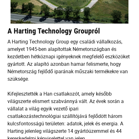
A Harting Technology Groupról
A Harting Technology Group egy családi vállalkozás,
amelyet 1945-ben alapítottak Németországban és
kezdetben hétköznapi igényeknek megfelelő eszközöket
gyártott. Az alapító azonban hamar felismerte, hogy
Németország fejlődő iparának műszaki termékekre van
szüksége.
Kifejlesztették a Han csatlakozót, amely később
világszerte elismert szabvánnyá vált. Az évek során a
vállalat a világ egyik vezető ipari
csatlakozástechnológiai szállítójává fejlődött három
kulcsfontosságú területen: adatok, jelek és energia. A
Harting jelenleg világszerte 14 gyártóüzemmel és 44
kereskedelmi képviselettel van jelen.