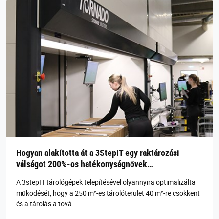
Hogyan alakította át a 3StepIT egy raktározási
válságot 200%-os hatékonyságnövek…
A 3stepIT tárológépek telepítésével olyannyira optimalizálta
működését, hogy a 250 m²-es tárolóterület 40 m²-re csökkent
és a tárolás a tová…