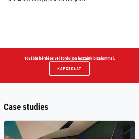
További kérdéseivel forduljon hozzánk bizalommal.
KAPCSOLAT
Case studies