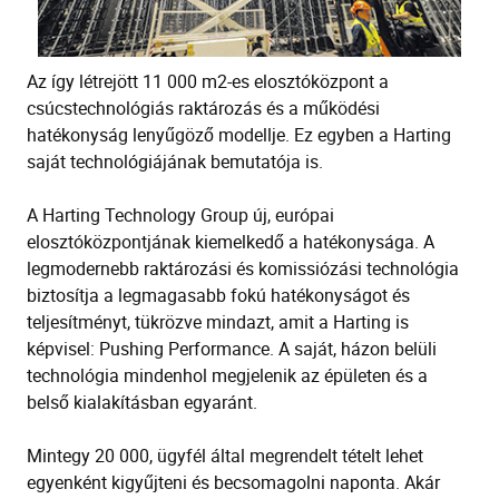
Az így létrejött 11 000 m2-es elosztóközpont a
csúcstechnológiás raktározás és a működési
hatékonyság lenyűgöző modellje. Ez egyben a Harting
saját technológiájának bemutatója is.
A Harting Technology Group új, európai
elosztóközpontjának kiemelkedő a hatékonysága. A
legmodernebb raktározási és komissiózási technológia
biztosítja a legmagasabb fokú hatékonyságot és
teljesítményt, tükrözve mindazt, amit a Harting is
képvisel: Pushing Performance. A saját, házon belüli
technológia mindenhol megjelenik az épületen és a
belső kialakításban egyaránt.
Mintegy 20 000, ügyfél által megrendelt tételt lehet
egyenként kigyűjteni és becsomagolni naponta. Akár