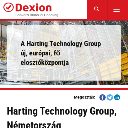
Skip
to
Toggl
main
navig
content
A Harting Technology Group
új, európai, fő
elosztóközpontja
Share
Share
Share
Megosztás:
on
on
on
Harting Technology Group,
Facebook
Twitter
Linkedi
Németország