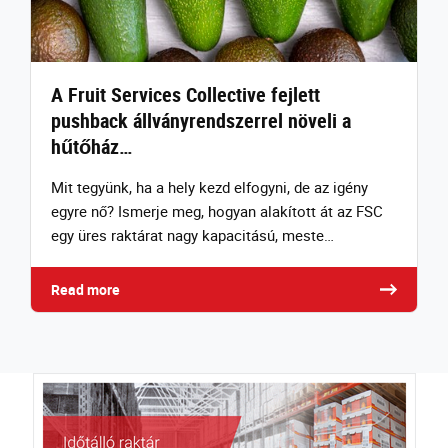
A Fruit Services Collective fejlett
pushback állványrendszerrel növeli a
hűtőház…
Mit tegyünk, ha a hely kezd elfogyni, de az igény
egyre nő? Ismerje meg, hogyan alakított át az FSC
egy üres raktárat nagy kapacitású, meste…
Read more