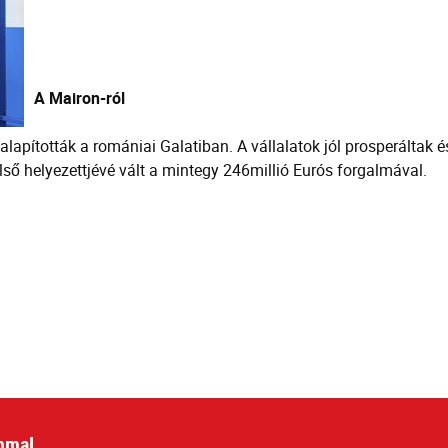
A Mairon-ról
lapították a romániai Galatiban. A vállalatok jól prosperáltak 
lső helyezettjévé vált a mintegy 246millió Eurós forgalmával.
mmal.