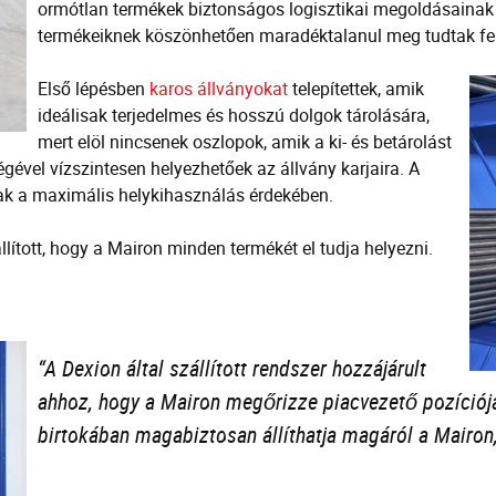
ormótlan termékek biztonságos logisztikai megoldásainak s
termékeiknek köszönhetően maradéktalanul meg tudtak fel
Első lépésben
karos állványokat
telepítettek, amik
ideálisak terjedelmes és hosszú dolgok tárolására,
mert elöl nincsenek oszlopok, amik a ki- és betárolást
ével vízszintesen helyezhetőek az állvány karjaira. A
ttak a maximális helykihasználás érdekében.
llított, hogy a Mairon minden termékét el tudja helyezni.
“A Dexion által szállított rendszer hozzájárult
ahhoz, hogy a Mairon megőrizze piacvezető pozíciój
birtokában magabiztosan állíthatja magáról a Mairon