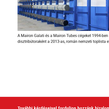
A Mairon Galati és a Mairon Tubes cégeket 1994-ben a
disztribútoraként a 2013-as, román nemzeti toplista e
További kérdéseivel forduljon hozzánk bizalo