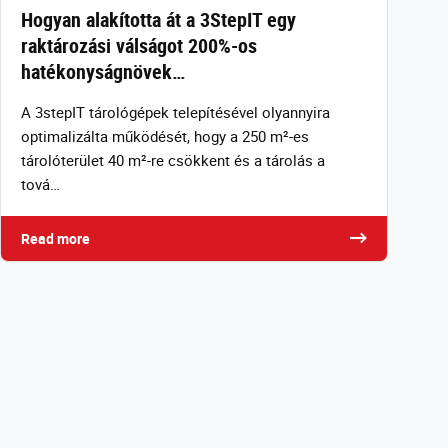
Hogyan alakította át a 3StepIT egy
raktározási válságot 200%-os
hatékonyságnövek…
A 3stepIT tárológépek telepítésével olyannyira
optimalizálta működését, hogy a 250 m²-es
tárolóterület 40 m²-re csökkent és a tárolás a
tová…
Read more