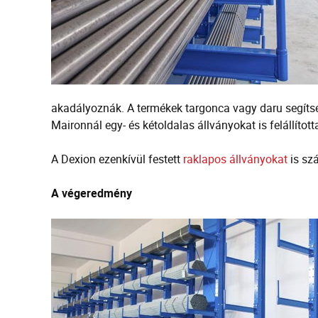
akadályoznák. A termékek targonca vagy daru segítség
Maironnál egy- és kétoldalas állványokat is felállíto
A Dexion ezenkívül festett
raklapos állványokat
is szá
A végeredmény