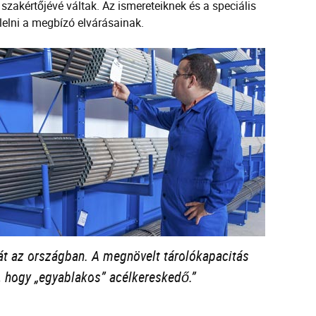
zakértőjévé váltak. Az ismereteiknek és a speciális
elni a megbízó elvárásainak.
át az országban. A megnövelt tárolókapacitás
, hogy „egyablakos” acélkereskedő.”