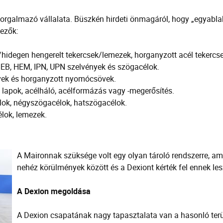
rgalmazó vállalata. Büszkén hirdeti önmagáról, hogy „egyabla
kezők:
idegen hengerelt tekercsek/lemezek, horganyzott acél tekercs
HEB, HEM, IPN, UPN szelvények és szögacélok.
övek és horganyzott nyomócsövek.
s lapok, acélháló, acélformázás vagy -megerősítés.
lok, négyszögacélok, hatszögacélok.
lok, lemezek.
A Maironnak szüksége volt egy olyan tároló rendszerre, am
nehéz körülmények között és a Dexiont kérték fel ennek lesz
A Dexion megoldása
A Dexion csapatának nagy tapasztalata van a hasonló terü