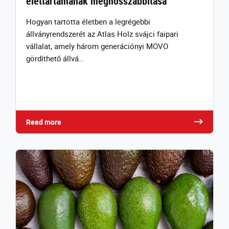
élettartamának meghosszabbítása
Hogyan tartotta életben a legrégebbi
állványrendszerét az Atlas Holz svájci faipari
vállalat, amely három generációnyi MOVO
gördíthető állvá…
Read more