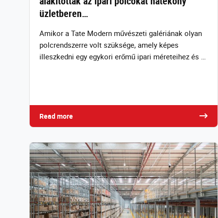
alakították az ipari polcokat hatékony
üzletberen…
Amikor a Tate Modern művészeti galériának olyan
polcrendszerre volt szüksége, amely képes
illeszkedni egy egykori erőmű ipari méreteihez és …
Read more