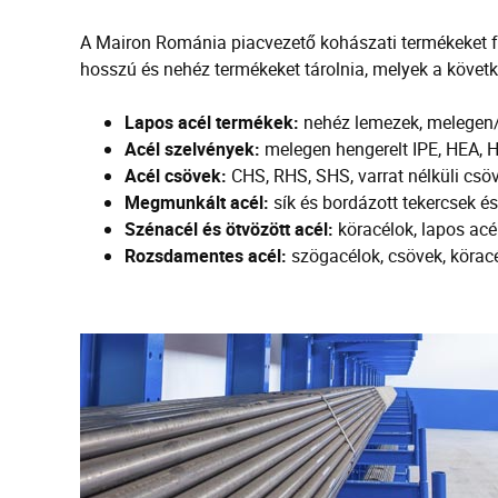
A Mairon Románia piacvezető kohászati termékeket fo
hosszú és nehéz termékeket tárolnia, melyek a követ
Lapos acél termékek:
nehéz lemezek, melegen/h
Acél szelvények:
melegen hengerelt IPE, HEA, 
Acél csövek:
CHS, RHS, SHS, varrat nélküli cs
Megmunkált acél:
sík és bordázott tekercsek é
Szénacél és ötvözött acél:
köracélok, lapos acé
Rozsdamentes acél:
szögacélok, csövek, köracé