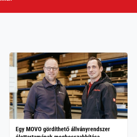
Egy MOVO gördíthető állványrendszer
élettartamának meghosszabbítása