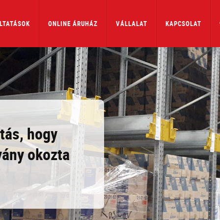
LTATÁSOK
ONLINE ÁRUHÁZ
VÁLLALAT
KAPCSOLAT
tás, hogy
vány okozta