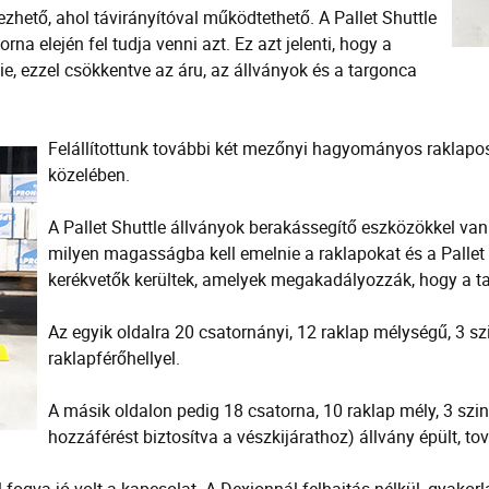
ezhető, ahol távirányítóval működtethető. A Pallet Shuttle
na elején fel tudja venni azt. Ez azt jelenti, hogy a
e, ezzel csökkentve az áru, az állványok és a targonca
Felállítottunk további két mezőnyi hagyományos raklapos á
közelében.
A Pallet Shuttle állványok berakássegítő eszközökkel van
milyen magasságba kell emelnie a raklapokat és a Pallet 
kerékvetők kerültek, amelyek megakadályozzák, hogy a t
Az egyik oldalra 20 csatornányi, 12 raklap mélységű, 3 szi
raklapférőhellyel.
A másik oldalon pedig 18 csatorna, 10 raklap mély, 3 szin
hozzáférést biztosítva a vészkijárathoz) állvány épült, t