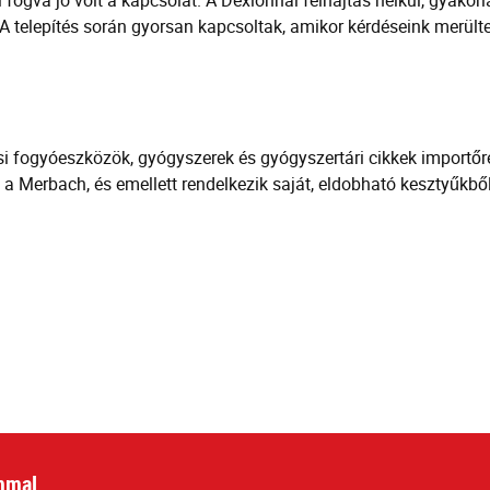
l fogva jó volt a kapcsolat. A Dexionnál felhajtás nélkül, gyak
 telepítés során gyorsan kapcsoltak, amikor kérdéseink merült
 fogyóeszközök, gyógyszerek és gyógyszertári cikkek importőre
a Merbach, és emellett rendelkezik saját, eldobható kesztyűkből 
mmal.