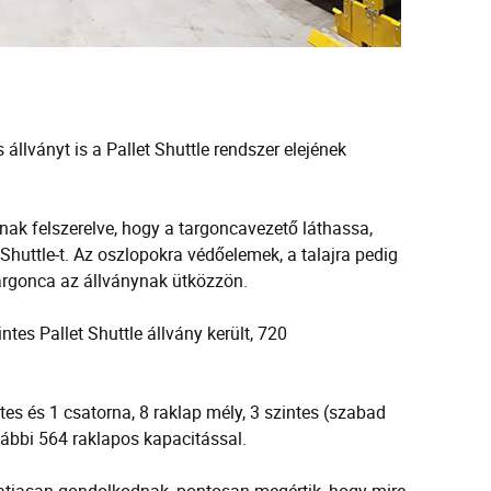
llványt is a Pallet Shuttle rendszer elejének
nak felszerelve, hogy a targoncavezető láthassa,
Shuttle-t. Az oszlopokra védőelemek, a talajra pedig
argonca az állványnak ütközzön.
ntes Pallet Shuttle állvány került, 720
tes és 1 csatorna, 8 raklap mély, 3 szintes (szabad
ovábbi 564 raklapos kapacitással.