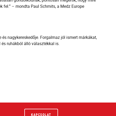
orlatiasan gondolkodnak, pontosan megértik, hogy mire
ek fel.” – mondta Paul Schmits, a Medz Europe
 és nagykereskedője. Forgalmaz jól ismert márkákat,
és ruhákból álló választékkal is.
KAPCSOLAT