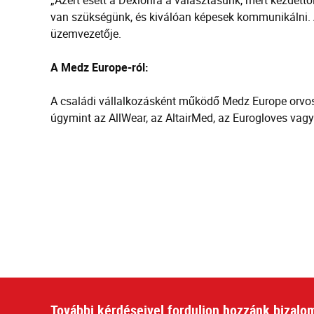
„Azért esett a Dexionra a választásunk, mert kezdettő
van szükségünk, és kiválóan képesek kommunikálni. A
üzemvezetője.
A Medz Europe-ról:
A családi vállalkozásként működő Medz Europe orvosi
úgymint az AllWear, az AltairMed, az Eurogloves vagy 
További kérdéseivel forduljon hozzánk bizalo