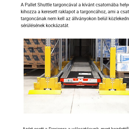
A Pallet Shuttle targoncával a kívánt csatornába hely
kihozza a keresett raklapot a targoncához, ami a csator
targoncának nem kell az állványokon belül közlekedni
sérülésének kockázatát.