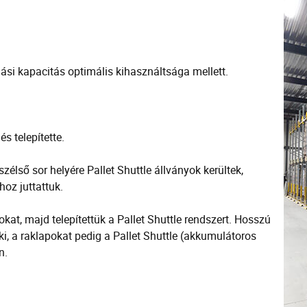
ási kapacitás optimális kihasználtsága mellett.
s telepítette.
zélső sor helyére Pallet Shuttle állványok kerültek,
oz juttattuk.
okat, majd telepítettük a Pallet Shuttle rendszert. Hosszú
 ki, a raklapokat pedig a Pallet Shuttle (akkumulátoros
n.