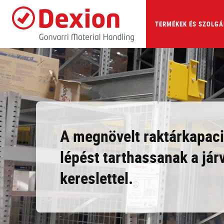
Skip
to
main
TERMÉKEK ÉS SZOLGÁ
content
A megnövelt raktárkapaci
lépést tarthassanak a jár
kereslettel.