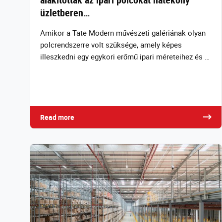
üzletberen…
Amikor a Tate Modern művészeti galériának olyan
polcrendszerre volt szüksége, amely képes
illeszkedni egy egykori erőmű ipari méreteihez és …
Read more