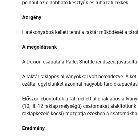
például az eldobható kesztyűk és ruházati cikkek.
Az igény
Hatékonyabbá kellett tenni a raktár működését a tárol
A megoldásunk
A Dexion csapata a Pallet Shuttle rendszert javasolta é
A raktár raklapos állványokkal volt berendezve. A két s
ezáltal ügyfelünket azonnal nagyobb tárolókapacitásh
Először lebontottuk a fal mellett álló raklapos állvány
(10, ill. 12 raklap mélységű) csatornákat alakítottunk
raklapkezelő kocsi) mozgatja ezekben a csatornákba
Eredmény