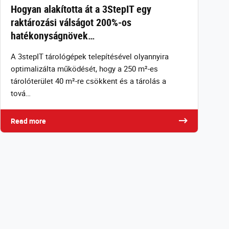
Hogyan alakította át a 3StepIT egy
raktározási válságot 200%-os
hatékonyságnövek…
A 3stepIT tárológépek telepítésével olyannyira
optimalizálta működését, hogy a 250 m²-es
tárolóterület 40 m²-re csökkent és a tárolás a
tová…
Read more