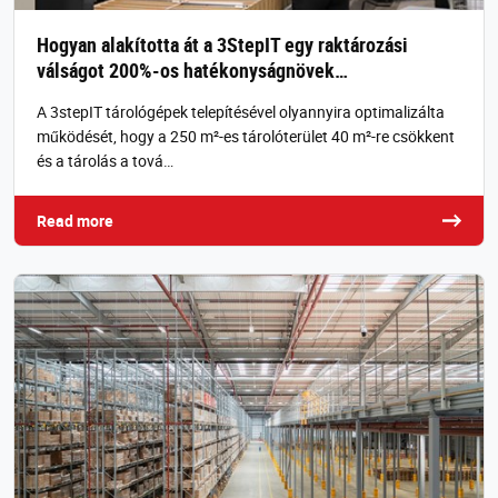
Hogyan alakította át a 3StepIT egy raktározási
válságot 200%-os hatékonyságnövek…
A 3stepIT tárológépek telepítésével olyannyira optimalizálta
működését, hogy a 250 m²-es tárolóterület 40 m²-re csökkent
és a tárolás a tová…
Read more