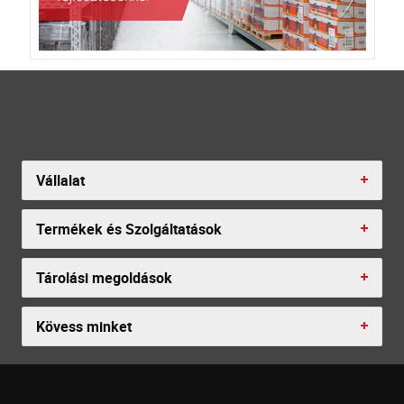
Vállalat
Termékek és Szolgáltatások
Tárolási megoldások
Kövess minket