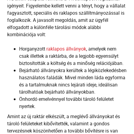
igényeit. Figyelembe kellett venni a tényt, hogy a vállalat
fagyasztott, speciális és raklapos szállítmányozással is
foglalkozik. A javasolt megoldás, amit az ügyfél
elfogadott a különféle tárolási módok alábbi
kombinációja volt:
Horganyzott
raklapos állványok
, amelyek nem
csak illettek a raktárba, de a legjobb egyensúlyt
biztosították a költség és a minőség relációjában.
Bejárható állványokra kerültek a légiközlekedésben
használatos faládák. Mivel minden láda egyforma
és a tartalmuknak nincs lejárati ideje, ideálisan
tárolhatóak bejárható állványokban.
Önhordó emelvénnyel további tároló felületet
nyertek.
Amint az új raktár elkészült, a meglévő állványokat és
tároló felületeket kibővítették, valamint a gondos
tervezésnek köszönhetően a további bővítésre is van