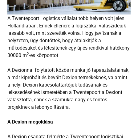
A Twentepoort Logistics vállalat több helyen volt jelen
Hollandiában. Ennek ellenére a logisztikai válaszidejük
lassabb volt, mint szerették volna. Hogy javítsanak a
helyzeten, úgy döntöttek, hogy átalakítják a
működésüket és létesítenek egy új és rendkívül hatékony
2
30000 m
-es központot.
A Dexionnal folytatott közös munka jó tapasztalatainak,
a már kipróbált és bevált Dexion termékeknek, valamint
a helyi Dexion kapcsolattartójuk tudásának és
lelkesedésének ismeretében a Twentepoort a Dexiont
választotta, ennek a számukra nagy és fontos
projektnek a lebonyolítására.
A Dexion megoldása
A Dexion csapata felmérte a Tweentepoort logisztikai