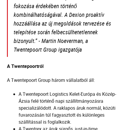
fokozása érdekében történő
kombinálhatóságával. A Dexion proaktív
hozzáállása az új megoldások tervezése és
telepítése során felbecsülhetetlennek
bizonyult
.” - Martin Noeverman, a
Twentepoort Group igazgatója
A Twentepoortról
A Twentepoort Group három vállalatból áll:
A Twentepoort Logistics Kelet-Európa és Közép-
Ázsia felé történő napi szállítmányozásra
specializálódott. A raklapos áruk normál, közúti
fuvarozásán túl fagyasztott és különleges
szállítással is foglalkozik.
A Twentrex az áruk sürgős, just-in-time