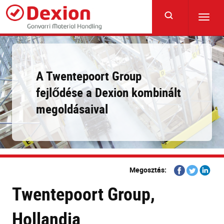
Skip
to
Toggl
main
navig
content
A Twentepoort Group
fejlődése a Dexion kombinált
megoldásaival
Share
Share
Share
Megosztás:
on
on
on
Twentepoort Group,
Facebook
Twitter
Linkedi
Hollandia