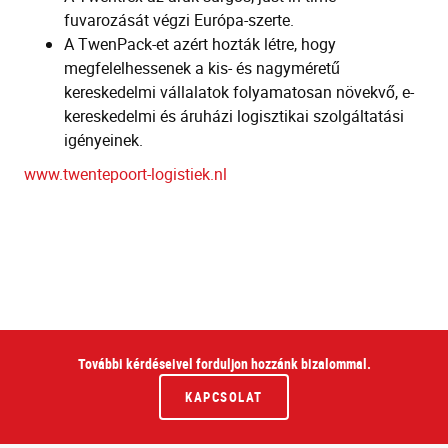
fuvarozását végzi Európa-szerte.
A TwenPack-et azért hozták létre, hogy
megfelelhessenek a kis- és nagyméretű
kereskedelmi vállalatok folyamatosan növekvő, e-
kereskedelmi és áruházi logisztikai szolgáltatási
igényeinek.
www.twentepoort-logistiek.nl
További kérdéseivel forduljon hozzánk bizalommal.
KAPCSOLAT