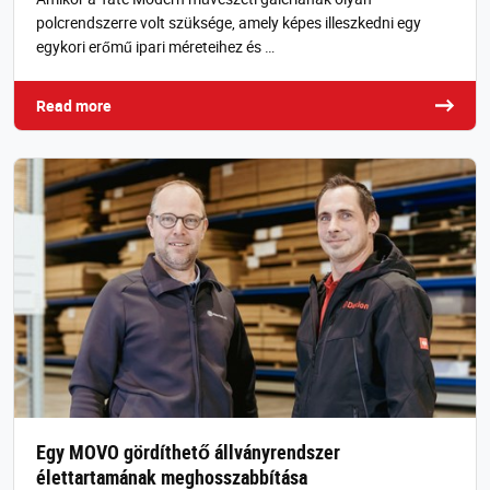
polcrendszerre volt szüksége, amely képes illeszkedni egy
egykori erőmű ipari méreteihez és …
Read more
Egy MOVO gördíthető állványrendszer
élettartamának meghosszabbítása